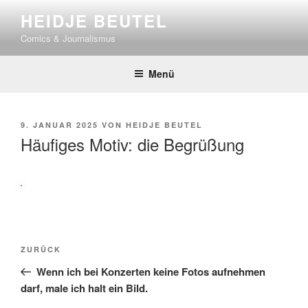
Zum
HEIDJE BEUTEL
Inhalt
Comics & Journalismus
springen
Menü
VERÖFFENTLICHT
9. JANUAR 2025
VON
HEIDJE BEUTEL
AM
Häufiges Motiv: die Begrüßung
Beitragsnavigation
Vorheriger
ZURÜCK
Beitrag
Wenn ich bei Konzerten keine Fotos aufnehmen
darf, male ich halt ein Bild.