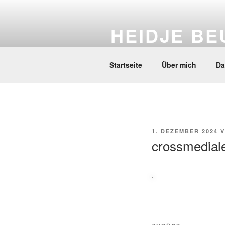
Zum
Inhalt
HEIDJE BE
springen
Comics & Journalismus
Startseite
Über mich
Da
VERÖFFENTLICHT
1. DEZEMBER 2024
V
AM
crossmediale
Beitragsnavi