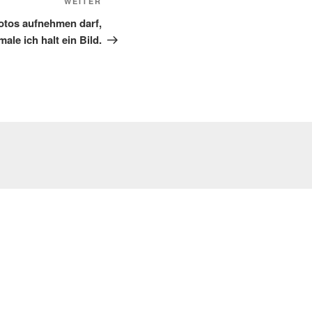
Nächster
WEITER
Beitrag
otos aufnehmen darf,
male ich halt ein Bild.