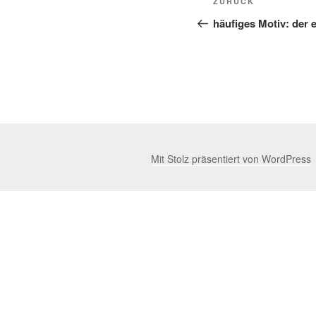
Vorheriger
ZURÜCK
Beitrag
häufiges Motiv: der 
Mit Stolz präsentiert von WordPress