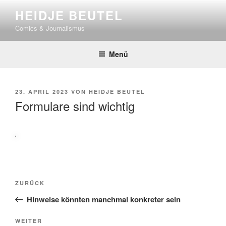
Zum
HEIDJE BEUTEL
Inhalt
Comics & Journalismus
springen
Menü
VERÖFFENTLICHT
23. APRIL 2023
VON
HEIDJE BEUTEL
AM
Formulare sind wichtig
Beitragsnavigation
Vorheriger
ZURÜCK
Beitrag
Hinweise könnten manchmal konkreter sein
Nächster
WEITER